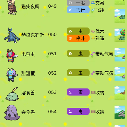
一般
交易
049
猫头夜鹰
飞行
飞翔
虫
伐木
050
赫拉克罗斯
格斗
建造
051
虫
带动气氛
电萤虫
052
虫
带动气氛
甜甜萤
053
毒
收纳
溶食兽
054
毒
收纳
吞食兽