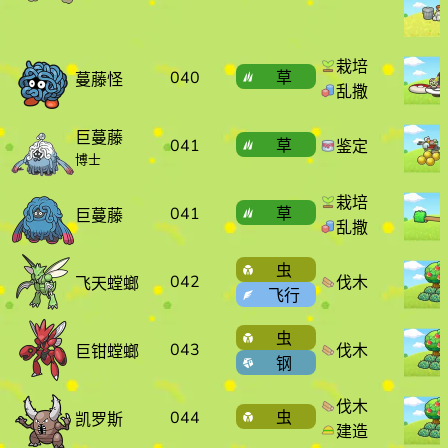
栽培
040
草
蔓藤怪
乱撒
巨蔓藤
041
草
鉴定
博士
栽培
041
草
巨蔓藤
乱撒
虫
042
伐木
飞天螳螂
飞行
虫
043
伐木
巨钳螳螂
钢
伐木
044
虫
凯罗斯
建造