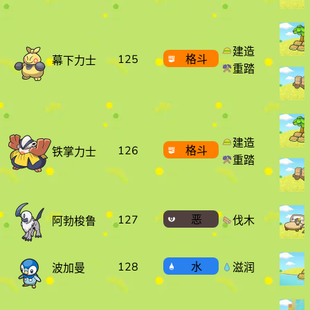
建造
125
格斗
幕下力士
重踏
建造
126
格斗
铁掌力士
重踏
127
恶
伐木
阿勃梭鲁
128
水
滋润
波加曼