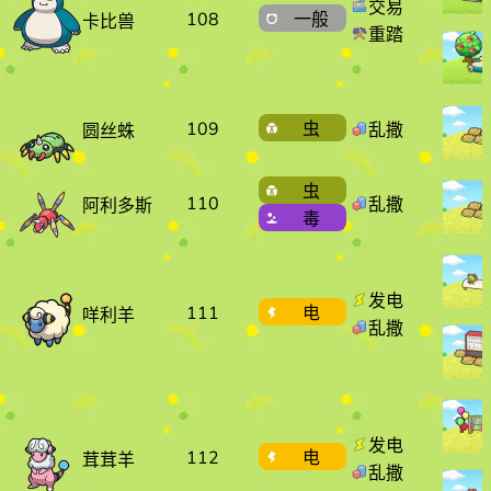
交易
108
一般
卡比兽
重踏
109
虫
乱撒
圆丝蛛
虫
110
乱撒
阿利多斯
毒
发电
111
电
咩利羊
乱撒
发电
112
电
茸茸羊
乱撒