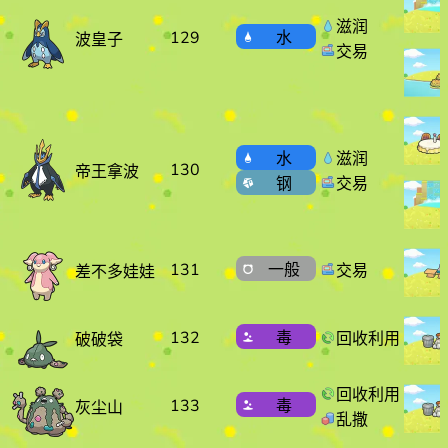
滋润
129
水
波皇子
交易
水
滋润
130
帝王拿波
钢
交易
131
一般
交易
差不多娃娃
132
毒
回收利用
破破袋
回收利用
133
毒
灰尘山
乱撒