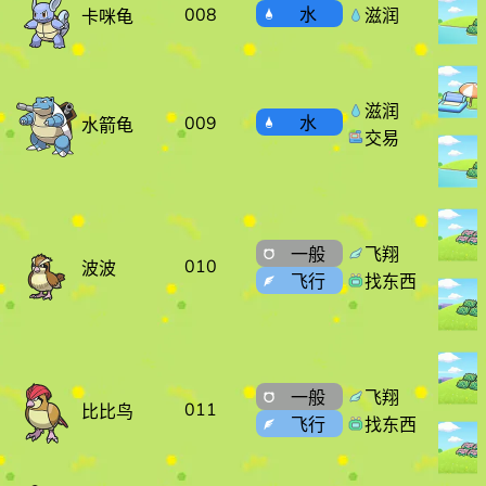
008
水
滋润
卡咪龟
滋润
009
水
水箭龟
交易
一般
飞翔
010
波波
飞行
找东西
一般
飞翔
011
比比鸟
飞行
找东西