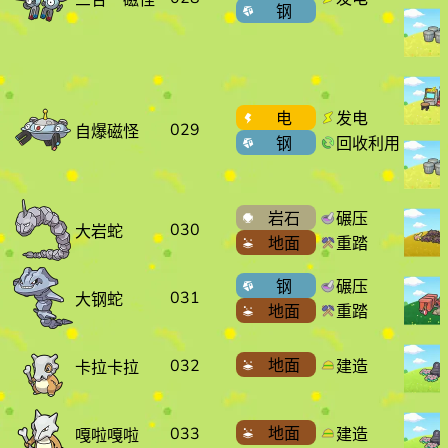
钢
电
发电
029
自爆磁怪
钢
回收利用
岩石
碾压
030
大岩蛇
地面
重踏
钢
碾压
031
大钢蛇
地面
重踏
032
地面
建造
卡拉卡拉
033
地面
建造
嘎啦嘎啦