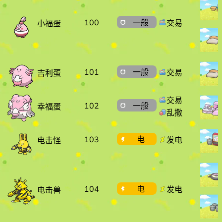
100
一般
交易
小福蛋
101
一般
交易
吉利蛋
交易
102
一般
幸福蛋
乱撒
103
电
发电
电击怪
104
电
发电
电击兽