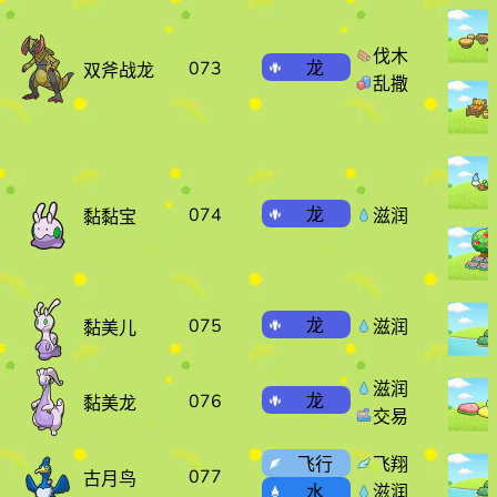
伐木
073
龙
双斧战龙
乱撒
074
龙
滋润
黏黏宝
075
龙
滋润
黏美儿
滋润
076
龙
黏美龙
交易
飞行
飞翔
077
古月鸟
水
滋润