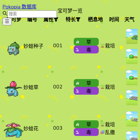
Pokopia 数据库
宝可梦一览
宝可梦
编号
属性
特长
栖息地
时间
天气
宝可梦
编号
属性
特长
栖息
草
001
栽培
妙蛙种子
毒
草
002
栽培
妙蛙草
毒
草
栽培
003
妙蛙花
毒
乱撒