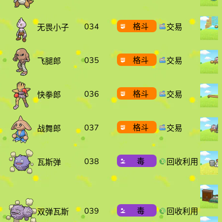
034
格斗
交易
无畏小子
035
格斗
交易
飞腿郎
036
格斗
交易
快拳郎
037
格斗
交易
战舞郎
038
毒
回收利用
瓦斯弹
039
毒
回收利用
双弹瓦斯