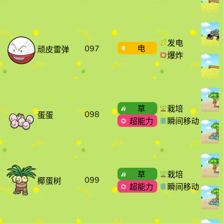
发电
097
电
顽皮雷弹
爆炸
草
栽培
098
蛋蛋
超能力
瞬间移动
草
栽培
099
椰蛋树
超能力
瞬间移动