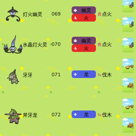
幽灵
069
点火
灯火幽灵
火
幽灵
070
点火
水晶灯火灵
火
071
龙
伐木
牙牙
072
龙
伐木
斧牙龙