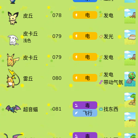
078
电
发电
皮丘
皮卡丘
079
电
发光
浅色
079
电
发电
皮卡丘
发电
080
电
雷丘
带动气氛
毒
081
找东西
超音蝠
飞行
毒