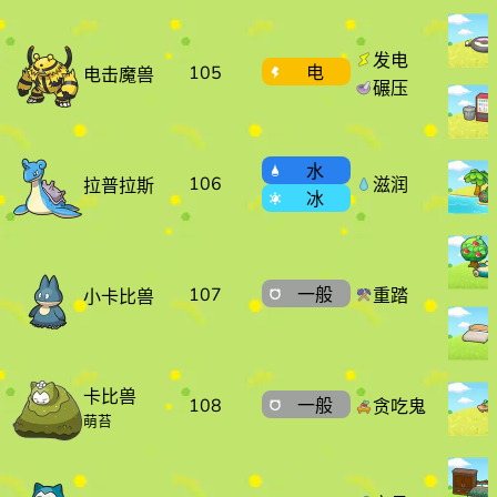
发电
105
电
电击魔兽
碾压
水
106
滋润
拉普拉斯
冰
107
一般
重踏
小卡比兽
卡比兽
108
一般
贪吃鬼
萌苔