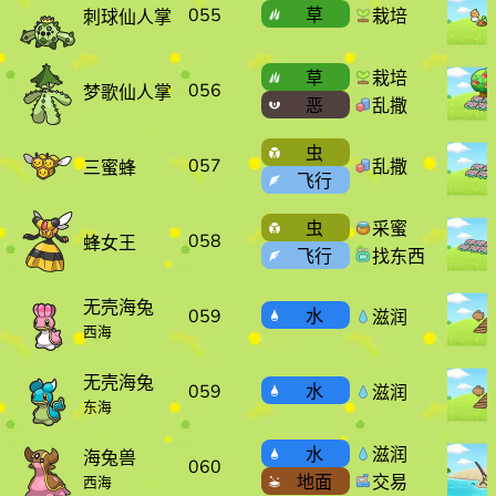
055
草
栽培
刺球仙人掌
草
栽培
056
梦歌仙人掌
恶
乱撒
虫
057
乱撒
三蜜蜂
飞行
虫
采蜜
058
蜂女王
飞行
找东西
无壳海兔
059
水
滋润
西海
无壳海兔
059
水
滋润
东海
水
滋润
海兔兽
060
地面
交易
西海