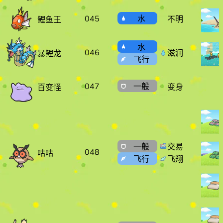
045
水
不明
鲤鱼王
水
046
滋润
暴鲤龙
飞行
047
一般
变身
百变怪
一般
交易
048
咕咕
飞行
飞翔