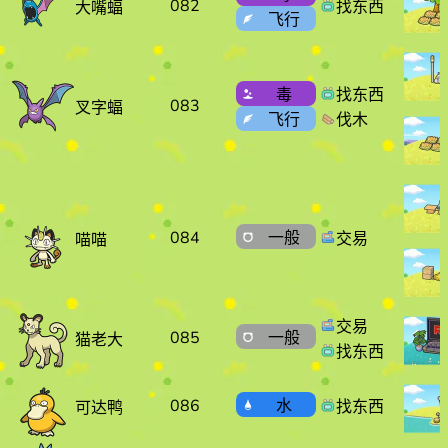
082
找东西
大嘴蝠
飞行
毒
找东西
083
叉字蝠
飞行
伐木
084
一般
交易
喵喵
交易
085
一般
猫老大
找东西
086
水
找东西
可达鸭