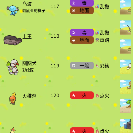
毒
乌波
117
乱撒
地面
帕底亚的样子
毒
乱撒
118
土王
地面
重踏
图图犬
119
一般
彩绘
彩绘匠
120
火
点火
火稚鸡
火
点火