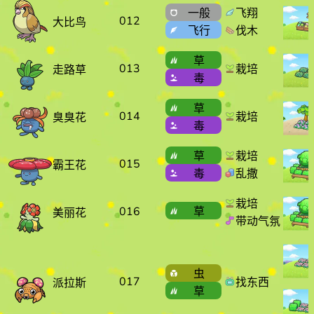
一般
飞翔
012
大比鸟
飞行
伐木
草
013
栽培
走路草
毒
草
014
栽培
臭臭花
毒
草
栽培
015
霸王花
毒
乱撒
栽培
016
草
美丽花
带动气氛
虫
017
找东西
派拉斯
草