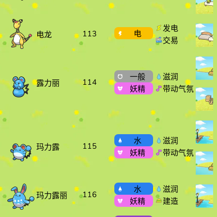
发电
113
电
电龙
交易
一般
滋润
114
露力丽
妖精
带动气氛
水
滋润
115
玛力露
妖精
带动气氛
水
滋润
116
玛力露丽
妖精
建造