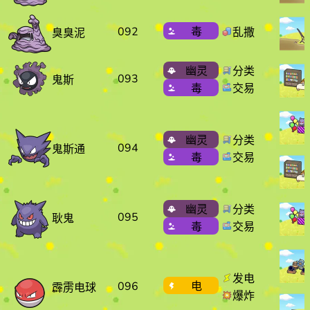
092
毒
乱撒
臭臭泥
幽灵
分类
093
鬼斯
毒
交易
幽灵
分类
094
鬼斯通
毒
交易
幽灵
分类
095
耿鬼
毒
交易
发电
096
电
霹雳电球
爆炸