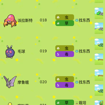
虫
018
找东西
派拉斯特
草
虫
019
找东西
毛球
毒
虫
020
找东西
摩鲁蛾
毒
草
栽培