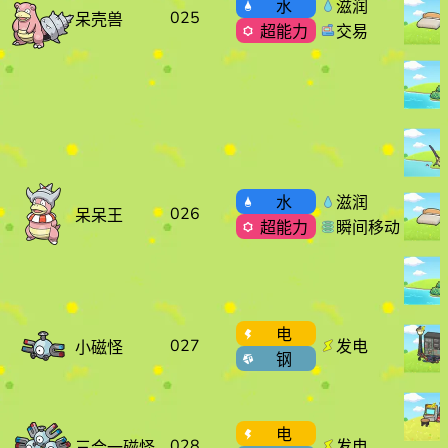
水
滋润
025
呆壳兽
超能力
交易
水
滋润
026
呆呆王
超能力
瞬间移动
电
027
发电
小磁怪
钢
电
028
发电
三合一磁怪