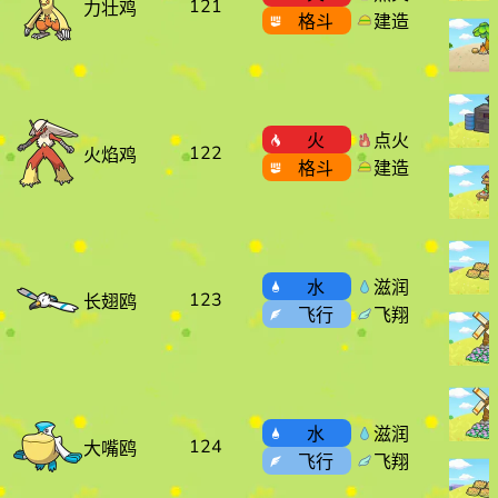
121
力壮鸡
格斗
建造
火
点火
122
火焰鸡
格斗
建造
水
滋润
123
长翅鸥
飞行
飞翔
水
滋润
124
大嘴鸥
飞行
飞翔