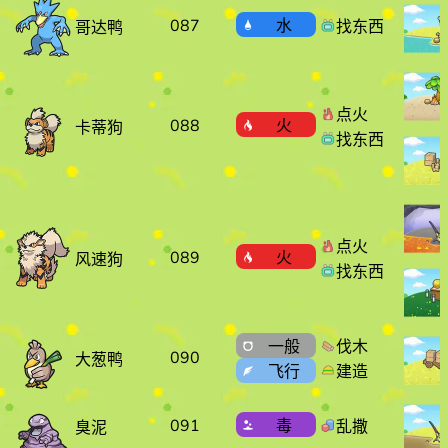
087
水
找东西
哥达鸭
点火
088
火
卡蒂狗
找东西
点火
089
火
风速狗
找东西
一般
伐木
090
大葱鸭
飞行
建造
091
毒
乱撒
臭泥