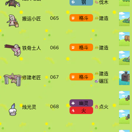
钢
伐木
065
格斗
建造
搬运小匠
066
格斗
建造
铁骨土人
建造
067
格斗
修建老匠
碾压
幽灵
068
点火
烛光灵
火