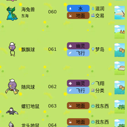
水
滋润
海兔兽
060
地面
交易
东海
幽灵
061
梦岛
飘飘球
飞行
幽灵
飞翔
062
随风球
飞行
分类
063
地面
找东西
螺钉地鼠
地面
找东西
064
龙头地鼠