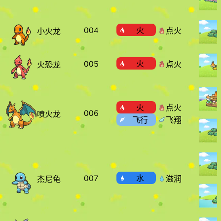
004
火
点火
小火龙
005
火
点火
火恐龙
火
点火
006
喷火龙
飞行
飞翔
007
水
滋润
杰尼龟