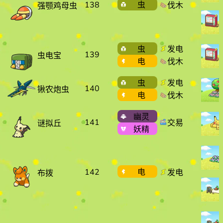
138
虫
伐木
强颚鸡母虫
虫
发电
139
虫电宝
电
伐木
虫
发电
140
锹农炮虫
电
伐木
幽灵
141
交易
谜拟丘
妖精
142
电
发电
布拨