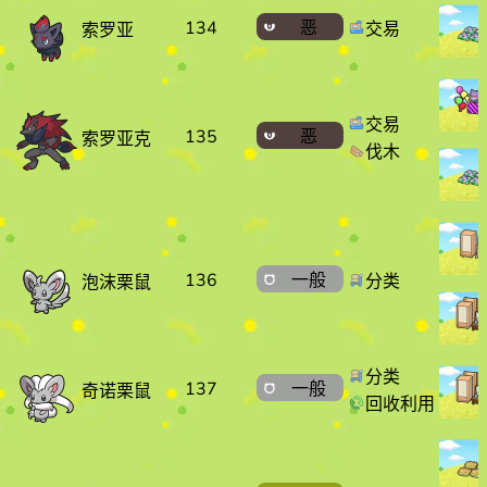
134
恶
交易
索罗亚
交易
135
恶
索罗亚克
伐木
136
一般
分类
泡沫栗鼠
分类
137
一般
奇诺栗鼠
回收利用