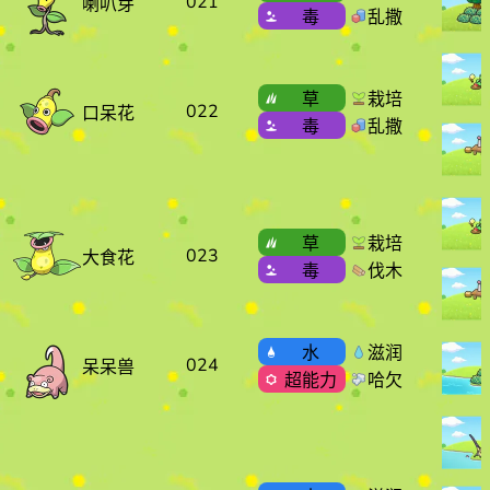
021
喇叭芽
毒
乱撒
草
栽培
022
口呆花
毒
乱撒
草
栽培
023
大食花
毒
伐木
水
滋润
024
呆呆兽
超能力
哈欠