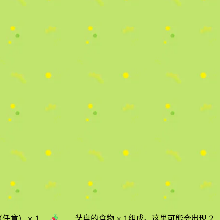
（任意）
× 1
、
装盘的食物
× 1
组成。
这里可能会出现 2