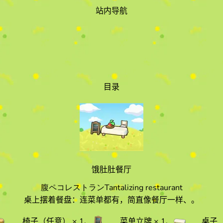
站内导航
目录
饿肚肚餐厅
腹ペコレストラン
Tantalizing restaurant
桌上摆着餐盘：连菜单都有，简直像餐厅一样、。
椅子（任意）
× 1
、
菜单立牌
× 1
、
桌子