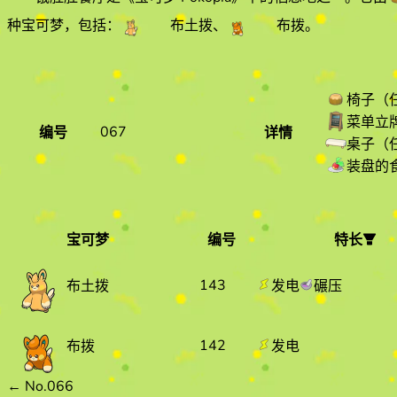
种宝可梦，包括：
布土拨
、
布拨
。
椅子（
菜单立
067
编号
详情
桌子（
装盘的
宝可梦
编号
特长
宝可梦
编号
特长
143
发电
碾压
布土拨
142
发电
布拨
←
No.066