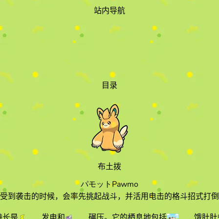
站内导航
目录
布土拨
パモット
Pawmo
受到袭击的时候，会率先挑起战斗，并活用电击的格斗招式打倒
特长
是
发电
和
碾压
。它的栖息地
包括
饿肚肚