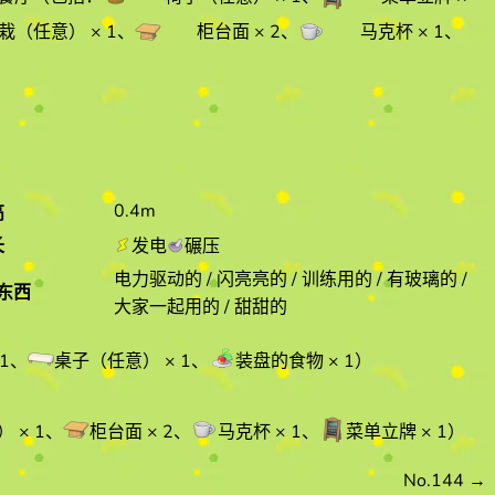
栽（任意）
× 1
、
柜台面
× 2
、
马克杯
× 1
、
0.4m
高
长
发电
碾压
电力驱动的 / 闪亮亮的 / 训练用的 / 有玻璃的 /
东西
大家一起用的 / 甜甜的
1
、
桌子（任意）
× 1
、
装盘的食物
× 1
）
）
× 1
、
柜台面
× 2
、
马克杯
× 1
、
菜单立牌
× 1
）
No.144
→