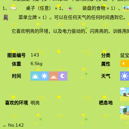
1
、
桌子（任意）
× 1
、
装盘的食物
× 1
）
、
菜单立牌
× 1
）
。
可以在任何天气的
任何时间遇到它
。
它喜欢
明亮
的环境
，以及电力驱动的、闪亮亮的、训练用的
143
图鉴编号
分类
鼠
6.5kg
体重
属性
时间
天气
喜欢的环境
明亮
栖息地
←
No.142