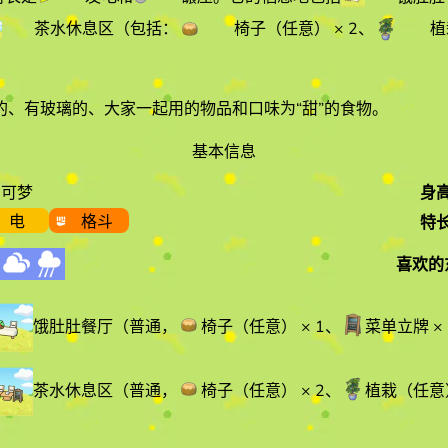
茶水休息区
（包括：
椅子（任意）
× 2
、
植
、有玻璃的、大家一起用的物品和口味为“甜”的食物
。
基本信息
宝可梦
身
电
格斗
特
喜欢的
饿肚肚餐厅
（
普通
，
椅子（任意）
× 1
、
菜单立牌
× 
茶水休息区
（
普通
，
椅子（任意）
× 2
、
植栽（任意