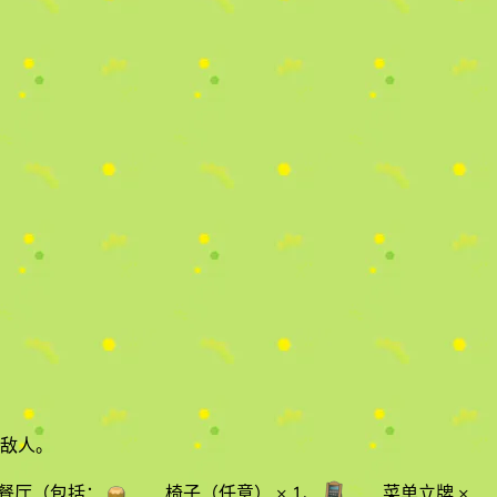
敌人。
餐厅
（包括：
椅子（任意）
× 1
、
菜单立牌
×