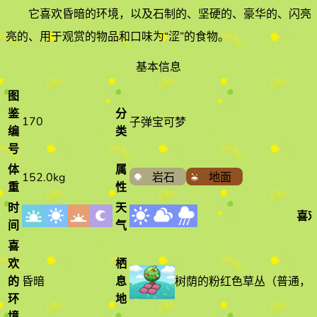
它喜欢
昏暗
的环境
，以及石制的、坚硬的、豪华的、闪亮
亮的、用于观赏的物品和口味为“涩”的食物
。
基本信息
图
鉴
分
170
子弹宝可梦
编
类
号
体
属
152.0kg
岩石
地面
重
性
时
天
喜
间
气
喜
欢
栖
树荫的粉红色草丛
（
普通
，
的
昏暗
息
环
地