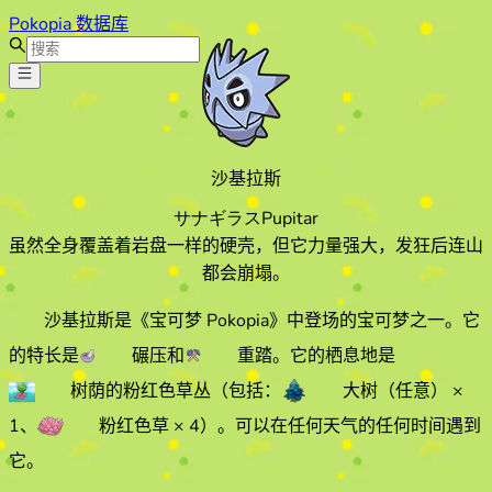
Pokopia 数据库
沙基拉斯
サナギラス
Pupitar
虽然全身覆盖着岩盘一样的硬壳，但它力量强大，发狂后连山
都会崩塌。
沙基拉斯
是《宝可梦 Pokopia》中登场的宝可梦之一。它
的特长
是
碾压
和
重踏
。它的栖息地
是
树荫的粉红色草丛
（包括：
大树（任意）
×
1
、
粉红色草
× 4
）
。
可以在任何天气的
任何时间遇到
它
。