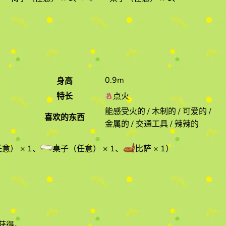
0.9m
身高
特长
点火
能感受火的 / 木制的 / 可爱的 /
喜欢的东西
金属的 / 交通工具 / 辣辣的
任意）
× 1
、
桌子（任意）
× 1
、
比萨
× 1
）
中获得。