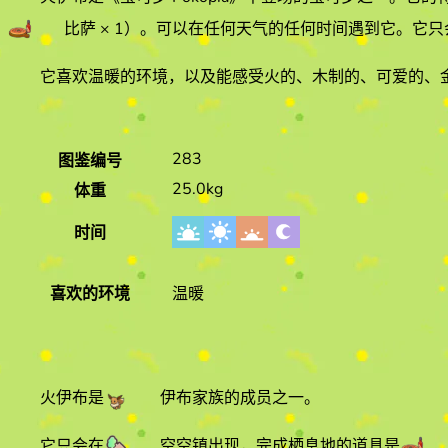
比萨
× 1
）
。
可以在任何天气的
任何时间遇到它
。
它只
它喜欢
温暖
的环境
，以及能感受火的、木制的、可爱的、金
283
图鉴编号
25.0kg
体重
时间
喜欢的环境
温暖
火伊布是
伊布
家族的成员之一。
它只会在
空空镇
出现，完成栖息地的道具是