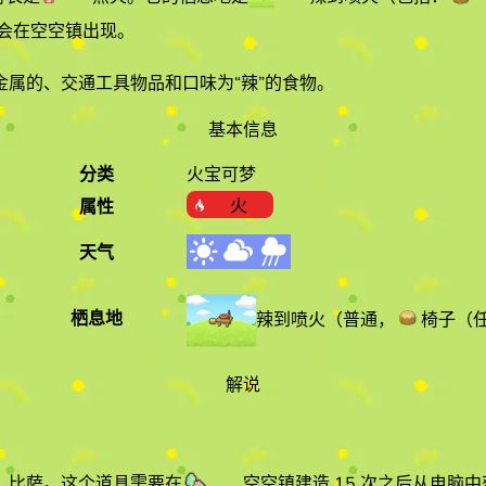
会在空空镇出现。
属的、交通工具物品和口味为“辣”的食物
。
基本信息
分类
火宝可梦
火
属性
天气
栖息地
辣到喷火
（
普通
，
椅子（
解说
比萨
。这个道具需要在
空空镇
建造 15 次之后从电脑