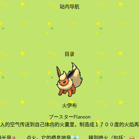
站内导航
目录
火伊布
ブースター
Flareon
入的空气传送到自己体内的火囊里，制造成１７００度的火焰再
特长
是
点火
。它的栖息地
是
辣到喷火
（包括：