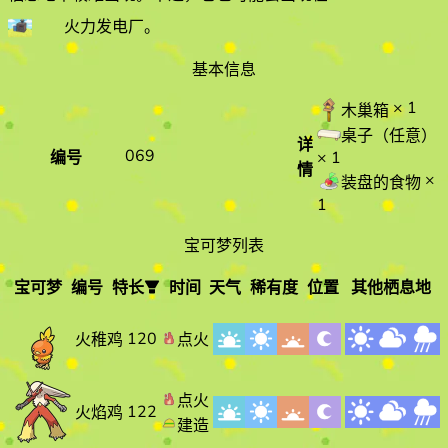
火力发电厂
。
基本信息
× 1
木巢箱
桌子（任意）
详
069
编号
× 1
情
×
装盘的食物
1
宝可梦列表
宝可梦
编号
特长
时间
天气
稀有度
位置
其他栖息地
宝可梦
编
特长
时间
天气
120
点火
火稚鸡
号
点火
122
火焰鸡
建造