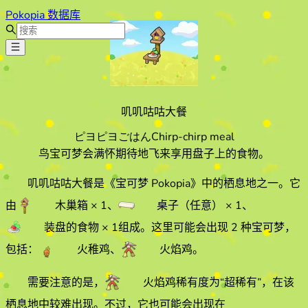
Pokopia 数据库
叽叽咕咕大餐
ピヨピヨごはん
Chirp-chirp meal
鸟宝可梦会满怀期待地飞来享用盘子上的食物。
叽叽咕咕大餐
是《宝可梦 Pokopia》中的栖息地之一。它
由
木巢箱
× 1
、
桌子（任意）
× 1
、
装盘的食物
× 1
组成。
这里可能会出现 2 种宝可梦，
包括：
火稚鸡
、
火焰鸡
。
需要注意的是，
火焰鸡
稀有度为“超稀有”，在该
栖息地中较难出现。
不过，它也可能会出现在