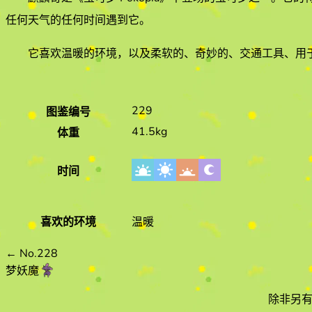
任何天气的
任何时间遇到它
。
它喜欢
温暖
的环境
，以及柔软的、奇妙的、交通工具、用于
229
图鉴编号
41.5kg
体重
时间
喜欢的环境
温暖
←
No.228
梦妖魔
除非另