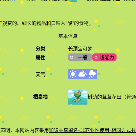
观赏的、细长的物品和口味为“酸”的食物
。
基本信息
分类
长颈宝可梦
一般
超能力
属性
天气
栖息地
树荫的茸茸花田
（
普通
有声明，本网站内容采用
知识共享署名-非商业性使用-相同方式共