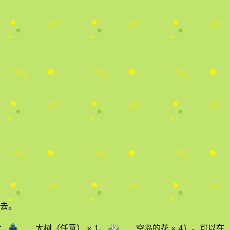
去。
：
大树（任意）
× 1
、
空岛的花
× 4
）
。
可以在