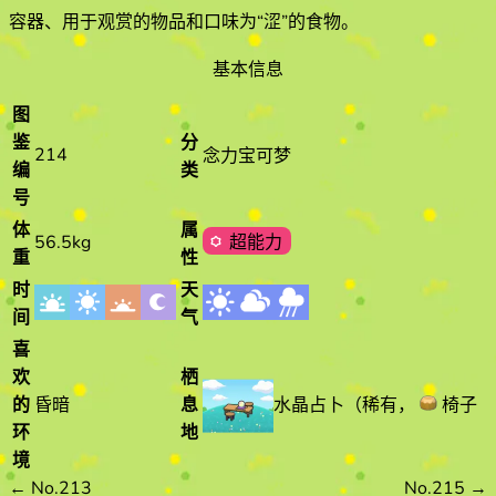
容器、用于观赏的物品和口味为“涩”的食物
。
基本信息
图
鉴
分
214
念力宝可梦
编
类
号
体
属
56.5kg
超能力
重
性
时
天
间
气
喜
欢
栖
水晶占卜
（
稀有
，
椅子（
的
昏暗
息
环
地
境
←
No.213
No.215
→