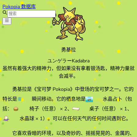
Pokopia 数据库
勇基拉
ユンゲラー
Kadabra
虽然有着强大的精神力，但如果没有拿着银汤匙，精神力量就
会减半。
勇基拉
是《宝可梦 Pokopia》中登场的宝可梦之一。它的
特长
是
瞬间移动
。它的栖息地
是
水晶占卜
（包
括：
椅子（任意）
× 2
、
桌子（任意）
× 1
、
水晶球
× 1
）
。
可以在任何天气的
任何时间遇到它
。
它喜欢
昏暗
的环境
，以及奇妙的、摇摇晃晃的、金属的、