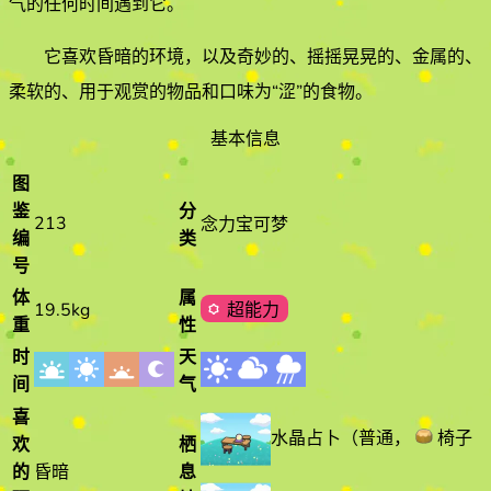
气的
任何时间遇到它
。
它喜欢
昏暗
的环境
，以及奇妙的、摇摇晃晃的、金属的、
柔软的、用于观赏的物品和口味为“涩”的食物
。
基本信息
图
鉴
分
213
念力宝可梦
编
类
号
体
属
19.5kg
超能力
重
性
时
天
间
气
喜
水晶占卜
（
普通
，
椅子（
欢
栖
的
昏暗
息