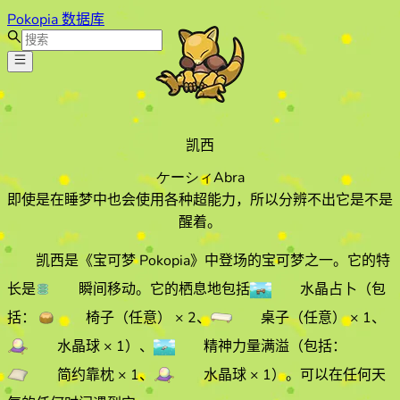
Pokopia 数据库
凯西
ケーシィ
Abra
即使是在睡梦中也会使用各种超能力，所以分辨不出它是不是
醒着。
凯西
是《宝可梦 Pokopia》中登场的宝可梦之一。它的特
长
是
瞬间移动
。它的栖息地
包括
水晶占卜
（包
括：
椅子（任意）
× 2
、
桌子（任意）
× 1
、
水晶球
× 1
）
、
精神力量满溢
（包括：
简约靠枕
× 1
、
水晶球
× 1
）
。
可以在任何天