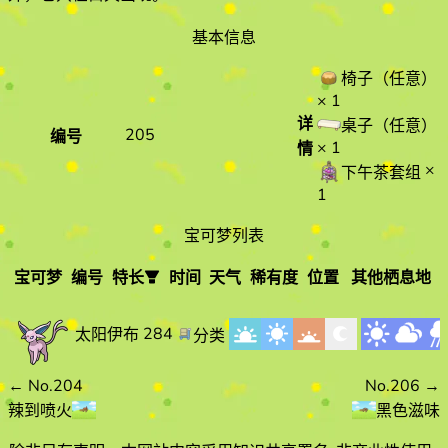
基本信息
椅子（任意）
× 1
详
桌子（任意）
205
编号
× 1
情
×
下午茶套组
1
宝可梦列表
宝可梦
编号
特长
时间
天气
稀有度
位置
其他栖息地
宝可梦
编
特长
时间
天气
号
284
太阳伊布
分类
←
No.204
No.206
→
辣到喷火
黑色滋味