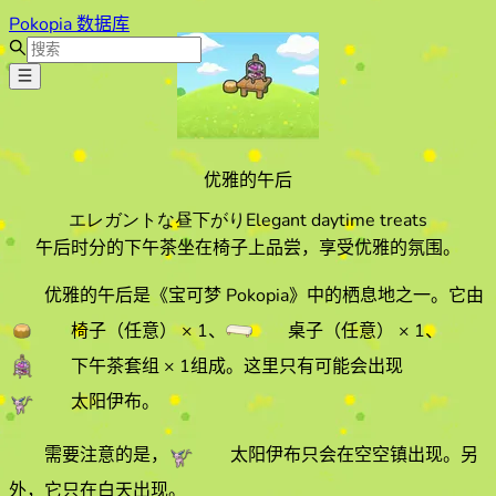
Pokopia 数据库
优雅的午后
エレガントな昼下がり
Elegant daytime treats
午后时分的下午茶坐在椅子上品尝，享受优雅的氛围。
优雅的午后
是《宝可梦 Pokopia》中的栖息地之一。它由
椅子（任意）
× 1
、
桌子（任意）
× 1
、
下午茶套组
× 1
组成。
这里只有可能会出现
太阳伊布
。
需要注意的是，
太阳伊布
只会在
空空镇
出现。
另
外，它
只在白天出现。