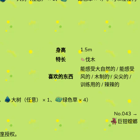
1.5m
身高
特长
伐木
能感受大自然的 / 能感受
喜欢的东西
风的 / 木制的 / 尖尖的 /
训练用的 / 辣辣的
，
大树（任意）
× 1
、
绿色草
× 4
）
No.043
→
巨钳螳螂
享
授权。