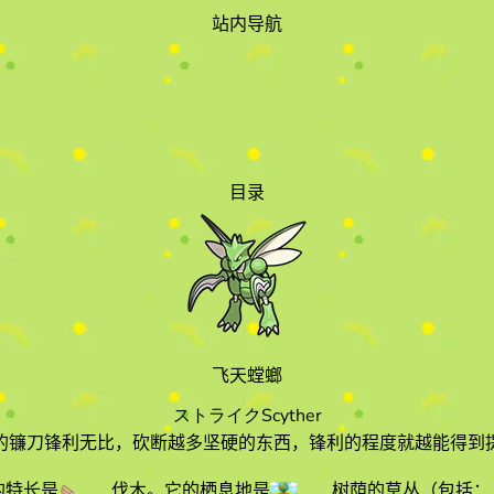
站内导航
目录
飞天螳螂
ストライク
Scyther
的镰刀锋利无比，砍断越多坚硬的东西，锋利的程度就越能得到
的特长
是
伐木
。它的栖息地
是
树荫的草丛
（包括：