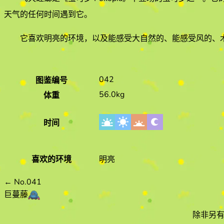
天气的
任何时间遇到它
。
它喜欢
明亮
的环境
，以及能感受大自然的、能感受风的、木
042
图鉴编号
56.0kg
体重
时间
喜欢的环境
明亮
←
No.041
巨蔓藤
除非另