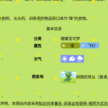
制的、尖尖的、训练用的物品和口味为“辣”的食物
。
基本信息
分类
螳螂宝可梦
虫
飞行
属性
天气
栖息地
树荫的草丛
（
普通
有声明，本网站内容采用
知识共享署名-非商业性使用-相同方式共