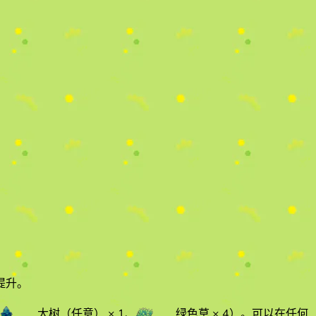
提升。
大树（任意）
× 1
、
绿色草
× 4
）
。
可以在任何