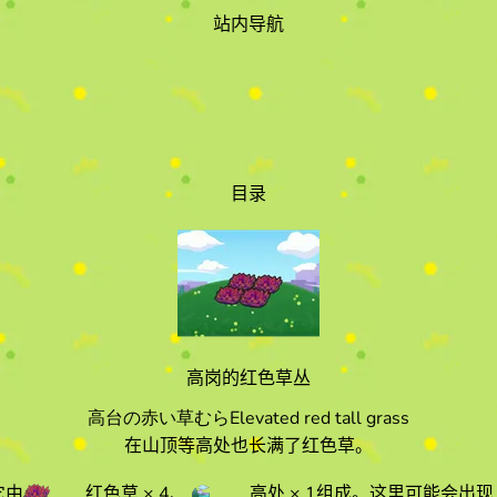
站内导航
目录
高岗的红色草丛
高台の赤い草むら
Elevated red tall grass
在山顶等高处也长满了红色草。
它由
红色草
× 4
、
高处
× 1
组成。
这里可能会出现 