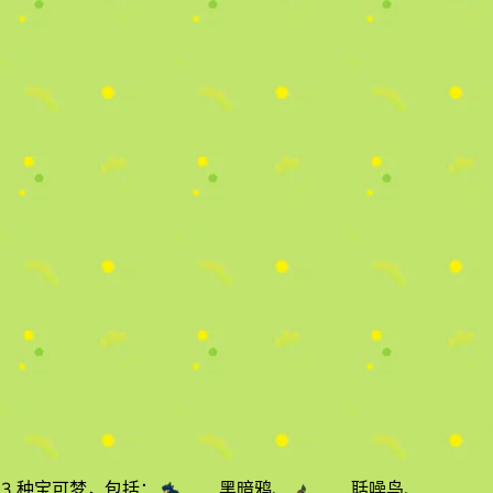
3 种宝可梦，包括：
黑暗鸦
、
聒噪鸟
、