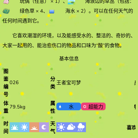
玩偶（任意）
× 1
）
、
海浪边的草丛
（包括：
绿色草
× 4
、
海水
× 2
）
。
可以在任何天气的
任何时间遇到它
。
它喜欢
潮湿
的环境
，以及能感受水的、整洁的、奇妙的、
大家一起用的、能治愈伤口的物品和口味为“酸”的食物
。
基本信息
图
鉴
分
026
王者宝可梦
编
类
号
体
属
79.5kg
水
超能力
重
性
时
天
喜欢
间
气