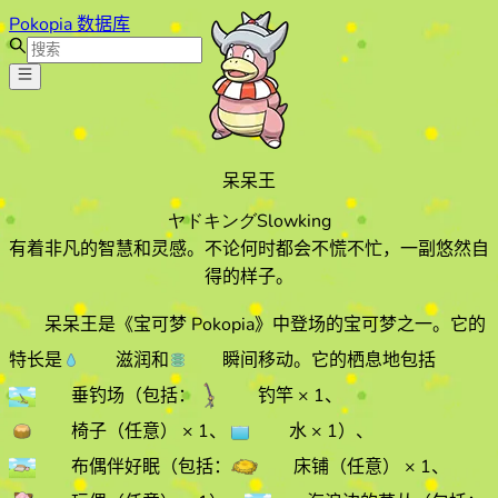
Pokopia 数据库
呆呆王
ヤドキング
Slowking
有着非凡的智慧和灵感。不论何时都会不慌不忙，一副悠然自
得的样子。
呆呆王
是《宝可梦 Pokopia》中登场的宝可梦之一。它的
特长
是
滋润
和
瞬间移动
。它的栖息地
包括
垂钓场
（包括：
钓竿
× 1
、
椅子（任意）
× 1
、
水
× 1
）
、
布偶伴好眠
（包括：
床铺（任意）
× 1
、