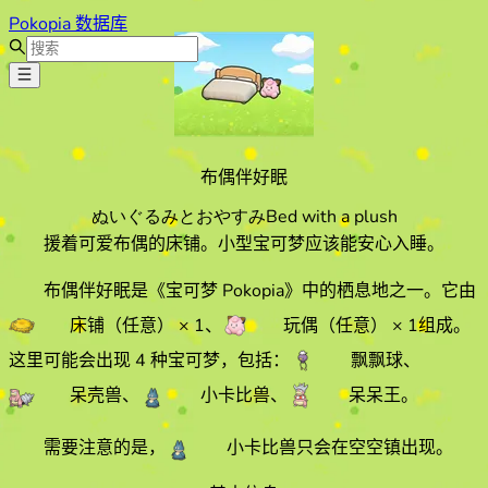
Pokopia 数据库
布偶伴好眠
ぬいぐるみとおやすみ
Bed with a plush
援着可爱布偶的床铺。小型宝可梦应该能安心入睡。
布偶伴好眠
是《宝可梦 Pokopia》中的栖息地之一。它由
床铺（任意）
× 1
、
玩偶（任意）
× 1
组成。
这里可能会出现 4 种宝可梦，包括：
飘飘球
、
呆壳兽
、
小卡比兽
、
呆呆王
。
需要注意的是，
小卡比兽
只会在
空空镇
出现。