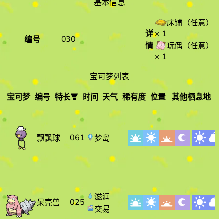
基本信息
床铺（任意）
详
× 1
030
编号
情
玩偶（任意）
× 1
宝可梦列表
宝可梦
编号
特长
时间
天气
稀有度
位置
其他栖息地
宝可梦
编
特长
时间
天气
号
061
梦岛
飘飘球
滋润
025
呆壳兽
交易