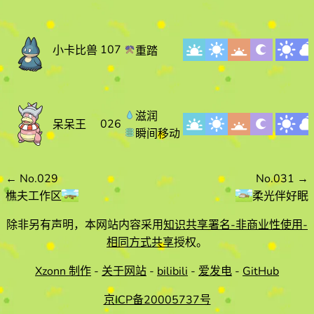
107
小卡比兽
重踏
滋润
026
呆呆王
瞬间移动
←
No.029
No.031
→
樵夫工作区
柔光伴好眠
除非另有声明，本网站内容采用
知识共享署名-非商业性使用-
相同方式共享
授权。
Xzonn 制作
-
关于网站
-
bilibili
-
爱发电
-
GitHub
京ICP备20005737号