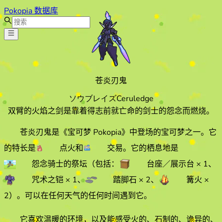
Pokopia 数据库
苍炎刃鬼
ソウブレイズ
Ceruledge
双臂的火焰之剑是靠着得志前就亡命的剑士的怨念而燃烧。
苍炎刃鬼
是《宝可梦 Pokopia》中登场的宝可梦之一。它
的特长
是
点火
和
交易
。它的栖息地
是
怨念骑士的祭坛
（包括：
台座／展示台
× 1
、
咒术之铠
× 1
、
踏脚石
× 2
、
篝火
×
2
）
。
可以在任何天气的
任何时间遇到它
。
它喜欢
温暖
的环境
，以及能感受火的、石制的、诡异的、