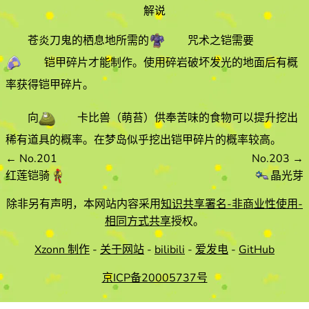
解说
苍炎刀鬼的栖息地所需的
咒术之铠
需要
铠甲碎片
才能制作。使用碎岩破坏发光的地面后有概
率获得铠甲碎片。
向
卡比兽
（萌苔）
供奉苦味的食物可以提升挖出
稀有道具的概率。在梦岛似乎挖出铠甲碎片的概率较高。
←
No.201
No.203
→
红莲铠骑
晶光芽
除非另有声明，本网站内容采用
知识共享署名-非商业性使用-
相同方式共享
授权。
Xzonn 制作
-
关于网站
-
bilibili
-
爱发电
-
GitHub
京ICP备20005737号