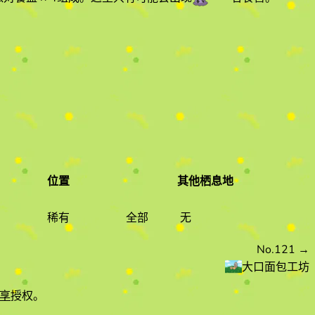
位置
其他栖息地
稀有度
位置
其他栖息地
稀有
全部
无
No.121
→
大口面包工坊
享
授权。