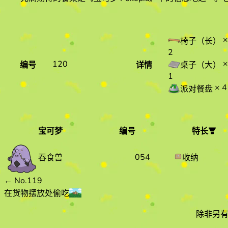
×
椅子（长）
2
×
120
编号
详情
桌子（大）
1
× 4
派对餐盘
宝可梦
编号
特长
宝可梦
编号
特长
054
收纳
吞食兽
←
No.119
在货物摆放处偷吃
除非另