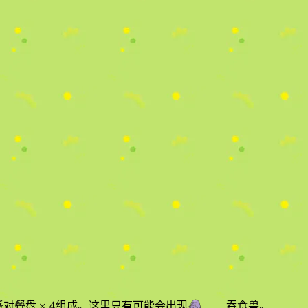
派对餐盘
× 4
组成。
这里只有可能会出现
吞食兽
。