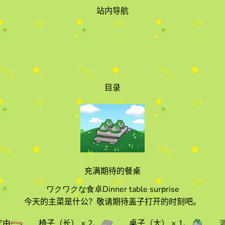
站内导航
目录
充满期待的餐桌
ワクワクな食卓
Dinner table surprise
今天的主菜是什公？敬请期待盖子打开的时刻吧。
它由
椅子（长）
× 2
、
桌子（大）
× 1
、