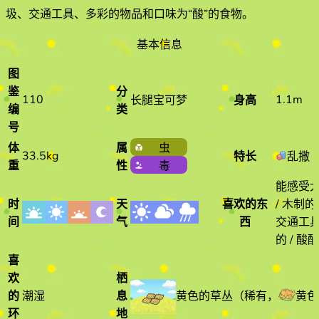
圾、交通工具、多彩的物品和口味为“酸”的食物
。
基本信息
图
鉴
分
110
1.1m
长腿宝可梦
身高
编
类
号
体
属
虫
33.5kg
特长
乱撒
重
性
毒
能感受
时
天
喜欢的东
/ 木制的 
间
气
西
交通工具 
的 / 酸
喜
欢
栖
黄色的草丛
（
稀有
，
黄色
的
潮湿
息
环
地