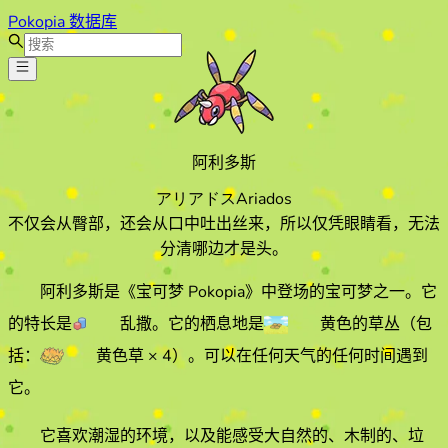
Pokopia 数据库
阿利多斯
アリアドス
Ariados
不仅会从臀部，还会从口中吐出丝来，所以仅凭眼睛看，无法
分清哪边才是头。
阿利多斯
是《宝可梦 Pokopia》中登场的宝可梦之一。它
的特长
是
乱撒
。它的栖息地
是
黄色的草丛
（包
括：
黄色草
× 4
）
。
可以在任何天气的
任何时间遇到
它
。
它喜欢
潮湿
的环境
，以及能感受大自然的、木制的、垃