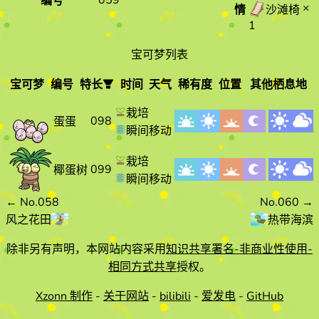
059
编号
×
情
沙滩椅
1
宝可梦列表
宝可梦
编号
特长
时间
天气
稀有度
位置
其他栖息地
宝可梦
编
特长
时间
天气
栽培
098
蛋蛋
号
瞬间移动
栽培
099
椰蛋树
瞬间移动
←
No.058
No.060
→
风之花田
热带海滨
除非另有声明，本网站内容采用
知识共享署名-非商业性使用-
相同方式共享
授权。
Xzonn 制作
-
关于网站
-
bilibili
-
爱发电
-
GitHub