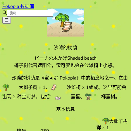
Pokopia 数据库
沙滩的树荫
ビーチの木かげ
Shaded beach
椰子树代替遮阳伞，宝可梦也会在沙滩椅上小憩。
沙滩的树荫
是《宝可梦 Pokopia》中的栖息地之一。它由
大椰子树
× 1
、
沙滩椅
× 1
组成。
这里可能会
出现 2 种宝可梦，包括：
蛋蛋
、
椰蛋树
。
基本信息
大椰子树
详
× 1