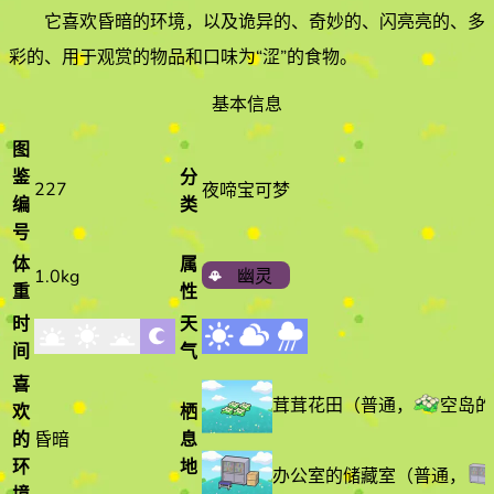
它喜欢
昏暗
的环境
，以及诡异的、奇妙的、闪亮亮的、多
彩的、用于观赏的物品和口味为“涩”的食物
。
基本信息
图
鉴
分
227
夜啼宝可梦
编
类
号
体
属
1.0kg
幽灵
重
性
时
天
间
气
喜
茸茸花田
（
普通
，
空岛的
欢
栖
的
昏暗
息
环
地
办公室的储藏室
（
普通
，