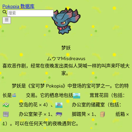
Pokopia 数据库
梦妖
ムウマ
Misdreavus
喜欢恶作剧，经常在夜晚发出类似人哭喊一样的叫声来吓唬大
家。
梦妖
是《宝可梦 Pokopia》中登场的宝可梦之一。它的特
长
是
交易
。它的栖息地
包括
茸茸花田
（包括：
空岛的花
× 4
）
、
办公室的储藏室
（包括：
办公室架子
× 1
、
脚踏凳
× 1
、
纸箱
×
1
）
。
可以在任何天气的
夜晚遇到它
。