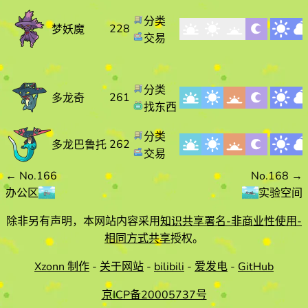
分类
228
梦妖魔
交易
分类
261
多龙奇
找东西
分类
262
多龙巴鲁托
交易
←
No.166
No.168
→
办公区
实验空间
除非另有声明，本网站内容采用
知识共享署名-非商业性使用-
相同方式共享
授权。
Xzonn 制作
-
关于网站
-
bilibili
-
爱发电
-
GitHub
京ICP备20005737号