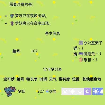
需要注意的是：
梦妖
只在夜晚出现。
梦妖魔
只在夜晚出现。
基本信息
办公室架子
× 1
详
167
编号
× 1
脚踏凳
情
× 1
纸箱
宝可梦列表
宝可梦
编号
特长
时间
天气
稀有度
位置
其他栖息地
宝可梦
编
特长
时间
天气
227
交易
梦妖
号