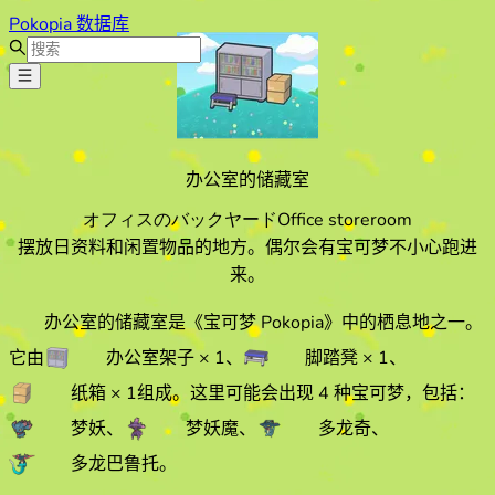
Pokopia 数据库
办公室的储藏室
オフィスのバックヤード
Office storeroom
摆放日资料和闲置物品的地方。偶尔会有宝可梦不小心跑进
来。
办公室的储藏室
是《宝可梦 Pokopia》中的栖息地之一。
它由
办公室架子
× 1
、
脚踏凳
× 1
、
纸箱
× 1
组成。
这里可能会出现 4 种宝可梦，包括：
梦妖
、
梦妖魔
、
多龙奇
、
多龙巴鲁托
。