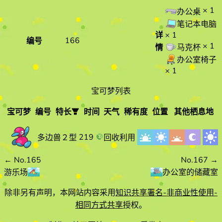
× 1
办公桌
笔记本电脑
详
× 1
166
编号
× 1
情
马克杯
办公室椅子
× 1
宝可梦列表
宝可梦
编号
特长
时间
天气
稀有度
位置
其他栖息地
宝可梦
编
特长
时间
天气
219
回收利用
多边兽２型
号
←
No.165
No.167
→
游乐场
办公室的储藏室
除非另有声明，本网站内容采用
知识共享署名-非商业性使用-
相同方式共享
授权。