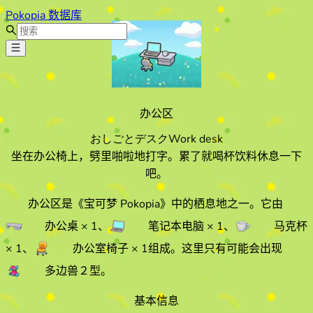
Pokopia 数据库
办公区
おしごとデスク
Work desk
坐在办公椅上，劈里啪啦地打字。累了就喝杯饮料休息一下
吧。
办公区
是《宝可梦 Pokopia》中的栖息地之一。它由
办公桌
× 1
、
笔记本电脑
× 1
、
马克杯
× 1
、
办公室椅子
× 1
组成。
这里只有可能会出现
多边兽２型
。
基本信息