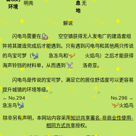
明亮
息
无
环境
地
解说
闪电鸟需要在
空空镇
获得无人发电厂的建造套组
并将其建造完成后才能遇到。只有遇到闪电鸟和其他两只传说
的鸟宝可梦（
急冻鸟
和
火焰鸟
）之后才能获得
海声铃铛的材料单，从而遇到
洛奇亚
。
闪电鸟是传说的宝可梦，满足它的居住舒适度可以更容易
提升城镇的环境等级。
←
No.294
No.296
→
急冻鸟
火焰鸟
除非另有声明，本网站内容采用
知识共享署名-非商业性使用-
相同方式共享
授权。