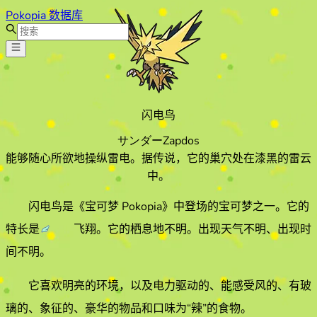
Pokopia 数据库
闪电鸟
サンダー
Zapdos
能够随心所欲地操纵雷电。据传说，它的巢穴处在漆黑的雷云
中。
闪电鸟
是《宝可梦 Pokopia》中登场的宝可梦之一。它的
特长
是
飞翔
。它的栖息地
不明
。
出现天气不明、
出现时
间不明
。
它喜欢
明亮
的环境
，以及电力驱动的、能感受风的、有玻
璃的、象征的、豪华的物品和口味为“辣”的食物
。