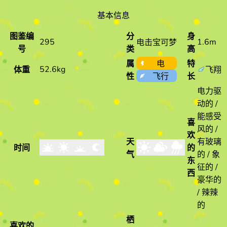
基本信息
图鉴编
分
身
295
1.6m
电击宝可梦
号
类
高
属
电
特
52.6kg
体重
飞翔
性
飞行
长
电力驱
动的 /
能感受
喜
风的 /
欢
天
有玻璃
时间
的
气
的 / 象
东
征的 /
西
豪华的
/ 辣辣
的
栖
喜欢的