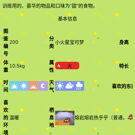
训练用的、豪华的物品和口味为“甜”的食物
。
基本信息
图
鉴
分
200
小火星宝可梦
身高
编
类
号
体
属
10.5kg
火
特长
重
性
时
天
喜欢的东
间
气
喜
欢
栖
熔岩熔岩热乎乎
（
普通
，
的
温暖
息
环
地
境