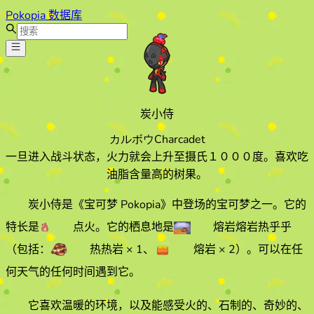
Pokopia 数据库
炭小侍
カルボウ
Charcadet
一旦进入战斗状态，火力就会上升至摄氏１０００度。喜欢吃
油脂含量高的树果。
炭小侍
是《宝可梦 Pokopia》中登场的宝可梦之一。它的
特长
是
点火
。它的栖息地
是
熔岩熔岩热乎乎
（包括：
热热岩
× 1
、
熔岩
× 2
）
。
可以在任
何天气的
任何时间遇到它
。
它喜欢
温暖
的环境
，以及能感受火的、石制的、奇妙的、