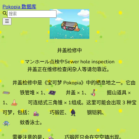
Pokopia 数据库
井盖检修中
マンホール点検中
Sewer hole inspection
井盖正在维修检查闲杂人等请勿靠近。
井盖检修中
是《宝可梦 Pokopia》中的栖息地之一。它由
铁管堆
× 1
、
井盖
× 1
、
掘山道具
×
1
、
可连结式三角锥
× 1
组成。
这里可能会出现 3 种宝
可梦，包括：
巧锻匠
、
钢铠鸦
、
蚊香泳士
。
需要注意的是，
巧锻匠
只会在
空空镇
出现。