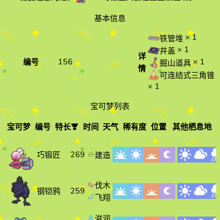
基本信息
× 1
铁管堆
× 1
井盖
详
156
× 1
编号
掘山道具
情
可连结式三角锥
× 1
宝可梦列表
宝可梦
编号
特长
时间
天气
稀有度
位置
其他栖息地
宝可梦
编
特长
时间
天气
号
269
巧锻匠
建造
伐木
259
钢铠鸦
飞翔
滋润