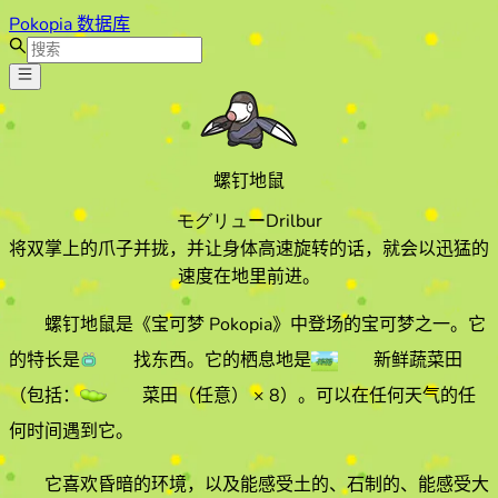
Pokopia 数据库
螺钉地鼠
モグリュー
Drilbur
将双掌上的爪子并拢，并让身体高速旋转的话，就会以迅猛的
速度在地里前进。
螺钉地鼠
是《宝可梦 Pokopia》中登场的宝可梦之一。它
的特长
是
找东西
。它的栖息地
是
新鲜蔬菜田
（包括：
菜田（任意）
× 8
）
。
可以在任何天气的
任
何时间遇到它
。
它喜欢
昏暗
的环境
，以及能感受土的、石制的、能感受大