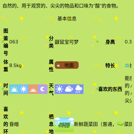
自然的、用于观赏的、尖尖的物品和口味为“酸”的食物
。
基本信息
图
鉴
分
063
0.3
鼹鼠宝可梦
身高
编
类
号
体
属
8.5kg
地面
特长
重
性
能感
时
天
的 
喜欢的东西
间
气
的 
尖尖
喜
欢
栖
新鲜蔬菜田
（
普通
，
菜田
的
昏暗
息
环
地