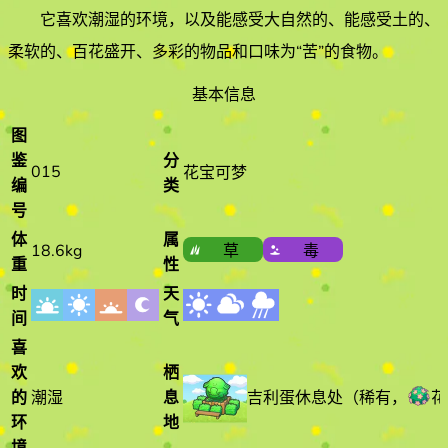
它喜欢
潮湿
的环境
，以及能感受大自然的、能感受土的、
柔软的、百花盛开、多彩的物品和口味为“苦”的食物
。
基本信息
图
鉴
分
015
花宝可梦
编
类
号
体
属
18.6kg
草
毒
重
性
时
天
间
气
喜
欢
栖
吉利蛋休息处
（
稀有
，
花
的
潮湿
息
环
地