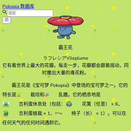
Pokopia 数据库
霸王花
ラフレシア
Vileplume
它有着世界上最大的花瓣。每走一步，花瓣都会跟着摇动，同
时撒出大量的毒花粉。
霸王花
是《宝可梦 Pokopia》中登场的宝可梦之一。它的
特长
是
栽培
和
乱撒
。它的栖息地
是
吉利蛋休息处
（包括：
花篱（任意）
× 6
、
吉利蛋植栽
× 1
、
椅子（长）
× 1
）
。
可以在
任何天气的
任何时间遇到它
。