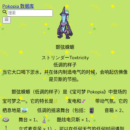
Pokopia 数据库
颤弦蝾螈
ストリンダー
Toxtricity
低调的样子
当它大口喝下淤水，并在体内制造电气的时候，会响起仿佛像
是贝斯的节拍。
颤弦蝾螈
（低调的样子）
是《宝可梦 Pokopia》中登场的
宝可梦之一。它的特长
是
发电
和
带动气氛
。它的
栖息地
是
低调的摇滚舞台
（包括：
音箱
× 2
、
舞台
× 1
、
酷炫电贝斯
× 1
、
立式麦克风
× 1
）
。
可以在任何天气的
任何时间遇到