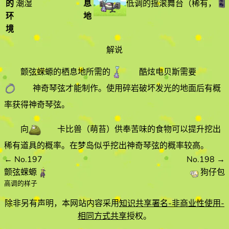
低调的摇滚舞台
（
稀有
，
的
潮湿
息
环
地
境
解说
颤弦蝾螈的栖息地所需的
酷炫电贝斯
需要
神奇琴弦
才能制作。使用碎岩破坏发光的地面后有概
率获得神奇琴弦。
向
卡比兽
（萌苔）
供奉苦味的食物可以提升挖出
稀有道具的概率。在梦岛似乎挖出神奇琴弦的概率较高。
←
No.197
No.198
→
颤弦蝾螈
狗仔包
高调的样子
除非另有声明，本网站内容采用
知识共享署名-非商业性使用-
相同方式共享
授权。