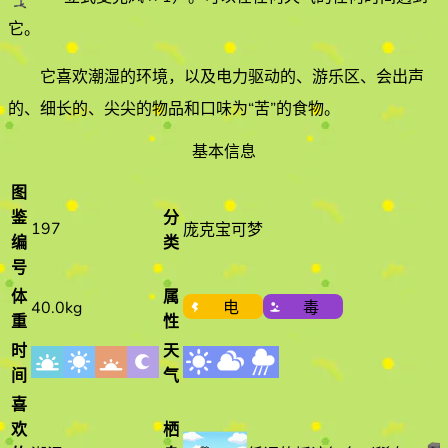
它
。
它喜欢
潮湿
的环境
，以及电力驱动的、游乐区、会出声
的、细长的、尖尖的物品和口味为“苦”的食物
。
基本信息
图
鉴
分
197
庞克宝可梦
编
类
号
体
属
40.0kg
电
毒
重
性
时
天
间
气
喜
欢
栖