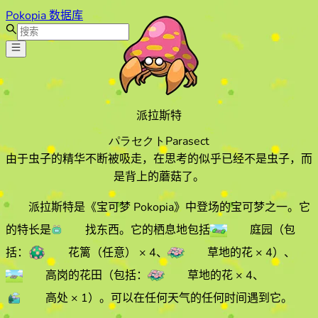
Pokopia 数据库
派拉斯特
パラセクト
Parasect
由于虫子的精华不断被吸走，在思考的似乎已经不是虫子，而
是背上的蘑菇了。
派拉斯特
是《宝可梦 Pokopia》中登场的宝可梦之一。它
的特长
是
找东西
。它的栖息地
包括
庭园
（包
括：
花篱（任意）
× 4
、
草地的花
× 4
）
、
高岗的花田
（包括：
草地的花
× 4
、
高处
× 1
）
。
可以在任何天气的
任何时间遇到它
。