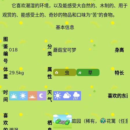
它喜欢
潮湿
的环境
，以及能感受大自然的、木制的、用于
观赏的、能感受土的、奇妙的物品和口味为“苦”的食物
。
基本信息
图
鉴
分
018
蘑菇宝可梦
身高
编
类
号
体
属
29.5kg
虫
草
特长
重
性
时
天
喜欢的东
间
气
喜
庭园
（
稀有
，
花篱（任意
欢
栖