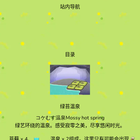
站内导航
目录
绿苔温泉
コケむす温泉
Mossy hot spring
绿艺环绕的温泉。感受寂零之美，尽享悠闲时光。
苔藓
× 4
、
温泉
× 2
组成。
这里只有可能会出现