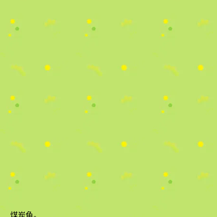
煤炭龟
。