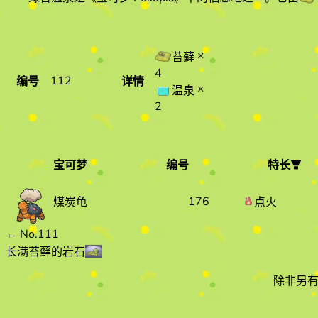
×
苔藓
4
112
编号
详情
×
温泉
2
宝可梦
编号
特长
宝可梦
编号
特长
176
点火
煤炭龟
←
No.111
长满苔藓的岩石
除非另