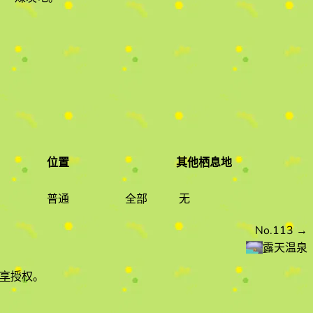
位置
其他栖息地
稀有度
位置
其他栖息地
普通
全部
无
No.113
→
露天温泉
享
授权。