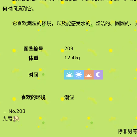
何时间遇到它
。
它喜欢
潮湿
的环境
，以及能感受水的、整洁的、圆圆的、交
209
图鉴编号
12.4kg
体重
时间
喜欢的环境
潮湿
←
No.208
九尾
除非另