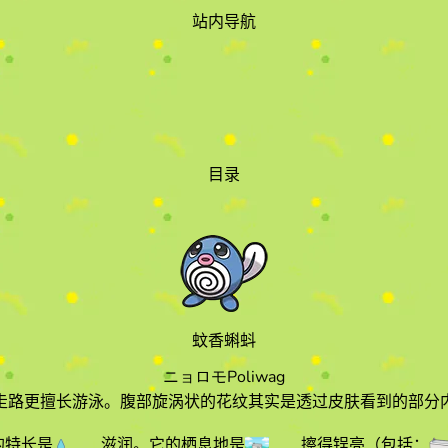
站内导航
目录
蚊香蝌蚪
ニョロモ
Poliwag
走路更擅长游泳。腹部旋涡状的花纹其实是透过皮肤看到的部分
的特长
是
滋润
。它的栖息地
是
擦得锃亮
（包括：