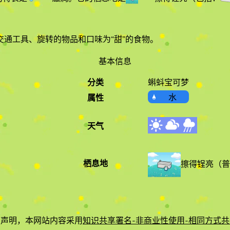
通工具、旋转的物品和口味为“甜”的食物
。
基本信息
分类
蝌蚪宝可梦
水
属性
天气
栖息地
擦得锃亮
（
普
有声明，本网站内容采用
知识共享署名-非商业性使用-相同方式共