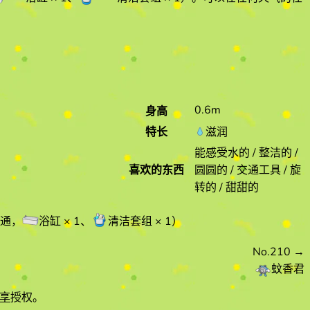
0.6m
身高
特长
滋润
能感受水的 / 整洁的 /
喜欢的东西
圆圆的 / 交通工具 / 旋
转的 / 甜甜的
通
，
浴缸
× 1
、
清洁套组
× 1
）
No.210
→
蚊香君
享
授权。