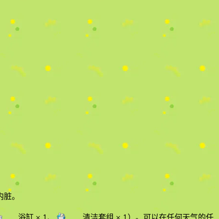
内脏。
浴缸
× 1
、
清洁套组
× 1
）
。
可以在任何天气的
任