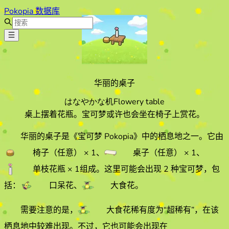
Pokopia 数据库
华丽的桌子
はなやかな机
Flowery table
桌上摆着花瓶。宝可梦或许也会坐在椅子上赏花。
华丽的桌子
是《宝可梦 Pokopia》中的栖息地之一。它由
椅子（任意）
× 1
、
桌子（任意）
× 1
、
单枝花瓶
× 1
组成。
这里可能会出现 2 种宝可梦，包
括：
口呆花
、
大食花
。
需要注意的是，
大食花
稀有度为“超稀有”，在该
栖息地中较难出现。
不过，它也可能会出现在