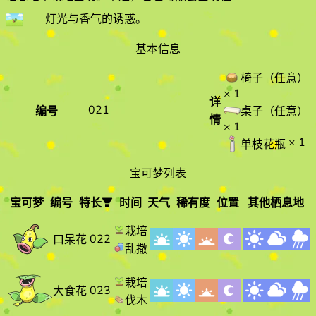
灯光与香气的诱惑
。
基本信息
椅子（任意）
× 1
详
021
编号
桌子（任意）
情
× 1
× 1
单枝花瓶
宝可梦列表
宝可梦
编号
特长
时间
天气
稀有度
位置
其他栖息地
宝可梦
编
特长
时间
天气
栽培
022
口呆花
号
乱撒
栽培
023
大食花
伐木