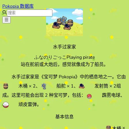
Pokopia 数据库
水手过家家
ふなのりごっこ
Playing pirate
站在舵前或大炮后，感觉就像成为了船员。
水手过家家
是《宝可梦 Pokopia》中的栖息地之一。它由
木桶
× 2
、
船舵
× 1
、
发射筒
× 2
组
成。
这里可能会出现 2 种宝可梦，包括：
霹雳电球
、
顽皮雷弹
。
基本信息
×
木桶