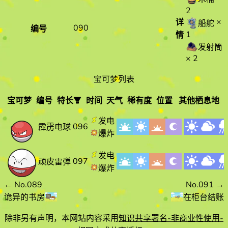
2
×
详
船舵
090
编号
1
情
发射筒
× 2
宝可梦列表
宝可梦
编号
特长
时间
天气
稀有度
位置
其他栖息地
宝可梦
编
特长
时间
天气
发电
096
霹雳电球
号
爆炸
发电
097
顽皮雷弹
爆炸
←
No.089
No.091
→
诡异的书房
在柜台结账
除非另有声明，本网站内容采用
知识共享署名-非商业性使用-