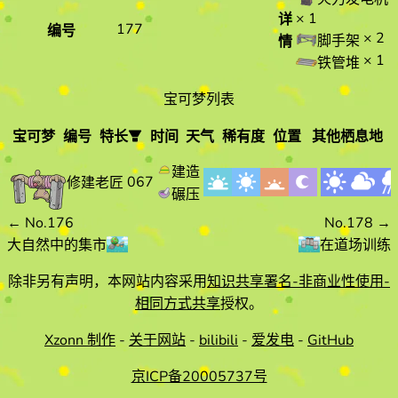
× 1
详
177
编号
× 2
脚手架
情
× 1
铁管堆
宝可梦列表
宝可梦
编号
特长
时间
天气
稀有度
位置
其他栖息地
宝可梦
编
特长
时间
天气
建造
067
修建老匠
号
碾压
←
No.176
No.178
→
大自然中的集市
在道场训练
除非另有声明，本网站内容采用
知识共享署名-非商业性使用-
相同方式共享
授权。
Xzonn 制作
-
关于网站
-
bilibili
-
爱发电
-
GitHub
京ICP备20005737号