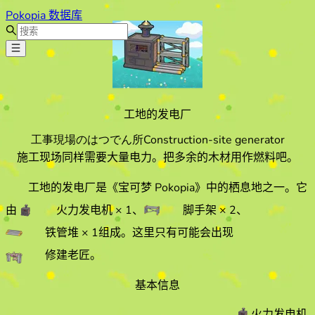
Pokopia 数据库
工地的发电厂
工事現場のはつでん所
Construction-site generator
施工现场同样需要大量电力。把多余的木材用作燃料吧。
工地的发电厂
是《宝可梦 Pokopia》中的栖息地之一。它
由
火力发电机
× 1
、
脚手架
× 2
、
铁管堆
× 1
组成。
这里只有可能会出现
修建老匠
。
基本信息
火力发电机