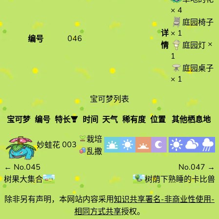
× 4
庭园椅子
详
× 1
046
编号
×
情
庭园灯
1
庭园桌子
× 1
宝可梦列表
宝可梦
编号
特长
时间
天气
稀有度
位置
其他栖息地
宝可梦
编
特长
时间
天气
栽培
003
妙蛙花
号
乱撒
←
No.045
No.047
→
树果大集合
树荫下熟睡的卡比兽
除非另有声明，本网站内容采用
知识共享署名-非商业性使用-
相同方式共享
授权。