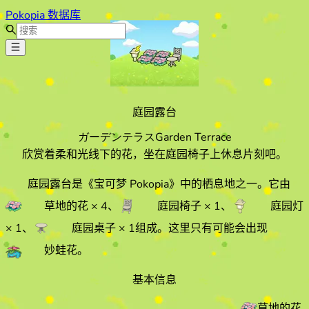
Pokopia 数据库
庭园露台
ガーデンテラス
Garden Terrace
欣赏着柔和光线下的花，坐在庭园椅子上休息片刻吧。
庭园露台
是《宝可梦 Pokopia》中的栖息地之一。它由
草地的花
× 4
、
庭园椅子
× 1
、
庭园灯
× 1
、
庭园桌子
× 1
组成。
这里只有可能会出现
妙蛙花
。
基本信息
草地的花