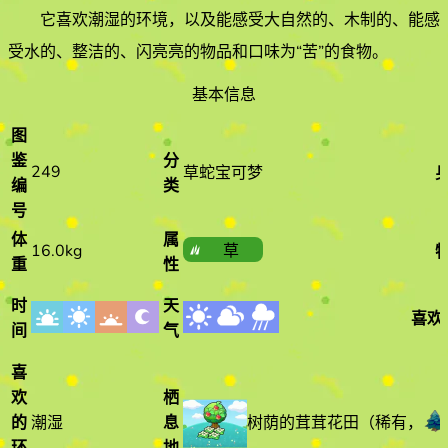
它喜欢
潮湿
的环境
，以及能感受大自然的、木制的、能感
受水的、整洁的、闪亮亮的物品和口味为“苦”的食物
。
基本信息
图
鉴
分
249
草蛇宝可梦
编
类
号
体
属
16.0kg
草
重
性
时
天
喜欢
间
气
喜
欢
栖
树荫的茸茸花田
（
稀有
，
的
潮湿
息