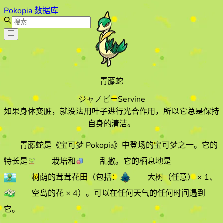
Pokopia 数据库
青藤蛇
ジャノビー
Servine
如果身体变脏，就没法用叶子进行光合作用，所以它总是保持
自身的清洁。
青藤蛇
是《宝可梦 Pokopia》中登场的宝可梦之一。它的
特长
是
栽培
和
乱撒
。它的栖息地
是
树荫的茸茸花田
（包括：
大树（任意）
× 1
、
空岛的花
× 4
）
。
可以在任何天气的
任何时间遇到
它
。