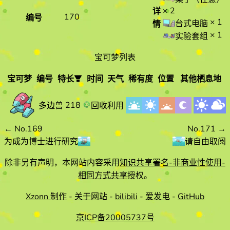
× 2
详
170
编号
× 1
台式电脑
情
× 1
实验套组
宝可梦列表
宝可梦
编号
特长
时间
天气
稀有度
位置
其他栖息地
宝可梦
编
特长
时间
天气
218
回收利用
多边兽
号
←
No.169
No.171
→
为成为博士进行研究
请自由取阅
除非另有声明，本网站内容采用
知识共享署名-非商业性使用-
相同方式共享
授权。
Xzonn 制作
-
关于网站
-
bilibili
-
爱发电
-
GitHub
京ICP备20005737号