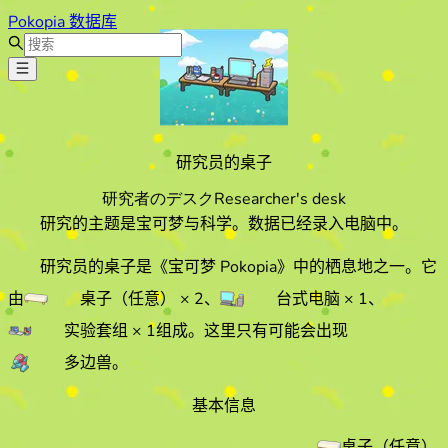
Pokopia 数据库
研究员的桌子
研究者のデスク
Researcher's desk
研究的主题是宝可梦与科学。数据已经录入电脑中。
研究员的桌子
是《宝可梦 Pokopia》中的栖息地之一。它
由
桌子（任意）
× 2
、
台式电脑
× 1
、
实验套组
× 1
组成。
这里只有可能会出现
多边兽
。
基本信息
桌子（任意）