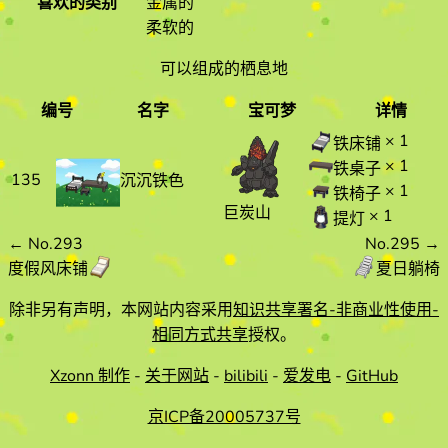
喜欢的类别
金属的
柔软的
可以组成的栖息地
编号
名字
宝可梦
详情
编号
名字
宝可梦
详情
× 1
铁床铺
× 1
铁桌子
135
沉沉铁色
× 1
铁椅子
巨炭山
× 1
提灯
←
No.293
No.295
→
度假风床铺
夏日躺椅
除非另有声明，本网站内容采用
知识共享署名-非商业性使用-
相同方式共享
授权。
Xzonn 制作
-
关于网站
-
bilibili
-
爱发电
-
GitHub
京ICP备20005737号