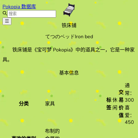
Pokopia 数据库
铁床铺
てつのベッド
Iron bed
铁床铺
是《宝可梦 Pokopia》中的道具之一
，它是一种家
具
。
基本信息
通
交
常：
标
休
易
300
分类
家具
签
闲
价
喜
值
爱：
450
布制的