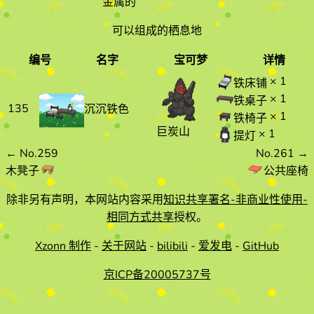
金属的
可以组成的栖息地
编号
名字
宝可梦
详情
编号
名字
宝可梦
详情
× 1
铁床铺
× 1
铁桌子
135
沉沉铁色
× 1
铁椅子
巨炭山
× 1
提灯
←
No.259
No.261
→
木凳子
公共座椅
除非另有声明，本网站内容采用
知识共享署名-非商业性使用-
相同方式共享
授权。
Xzonn 制作
-
关于网站
-
bilibili
-
爱发电
-
GitHub
京ICP备20005737号