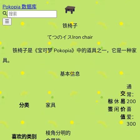
Pokopia 数据库
铁椅子
てつのイス
Iron chair
铁椅子
是《宝可梦 Pokopia》中的道具之一
，它是一种家
具
。
基本信息
通
交
常：
标
休
易
200
分类
家具
签
闲
价
喜
值
爱：
300
棱角分明的
喜欢的类别