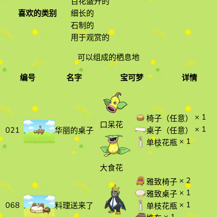
百花盛开的
喜欢的类别
细长的
石制的
用于观赏的
可以组成的栖息地
编号
名字
宝可梦
详情
编号
名字
宝可梦
详情
× 1
椅子（任意）
口呆花
× 1
021
桌子（任意）
华丽的桌子
× 1
单枝花瓶
大食花
× 2
雅致椅子
× 1
雅致桌子
× 1
068
料理送来了
单枝花瓶
× 1