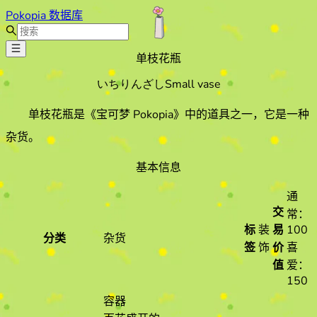
Pokopia 数据库
单枝花瓶
いちりんざし
Small vase
单枝花瓶
是《宝可梦 Pokopia》中的道具之一
，它是一种
杂货
。
基本信息
通
交
常：
标
装
易
100
分类
杂货
签
饰
价
喜
值
爱：
150
容器