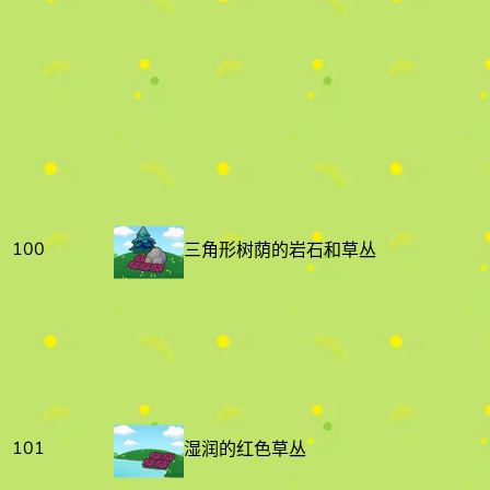
100
三角形树荫的岩石和草丛
101
湿润的红色草丛