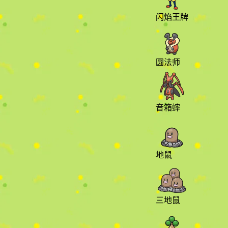
闪焰王牌
圆法师
音箱蟀
地鼠
三地鼠