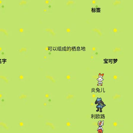
标签
可以组成的栖息地
名字
宝可梦
宝可梦
炎兔儿
利欧路