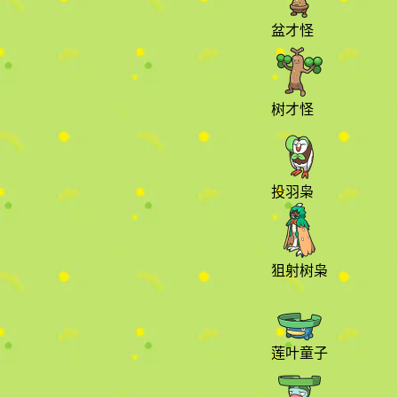
盆才怪
树才怪
投羽枭
狙射树枭
莲叶童子