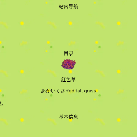
站内导航
目录
红色草
あかいくさ
Red tall grass
然
。
基本信息