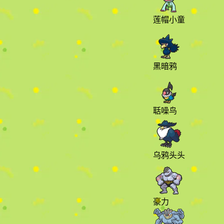
莲帽小童
黑暗鸦
聒噪鸟
乌鸦头头
豪力