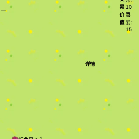
常：
易
10
—
价
喜
值
爱：
15
详情
详情
× 4