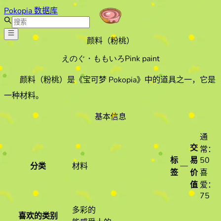
Pokopia 数据库
颜料（粉桃）
えのぐ・ももいろ
Pink paint
颜料（粉桃）
是《宝可梦 Pokopia》中的道具之一
，它是
一种材料
。
基本信息
通
交
常：
标
易
50
—
分类
材料
签
价
喜
值
爱：
75
多彩的
喜欢的类别