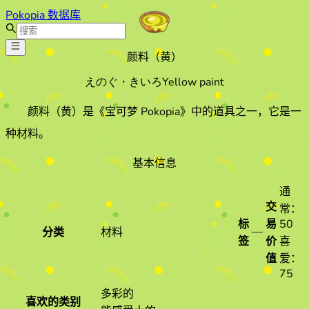
Pokopia 数据库
颜料（黄）
えのぐ・きいろ
Yellow paint
颜料（黄）
是《宝可梦 Pokopia》中的道具之一
，它是一
种材料
。
基本信息
通
交
常：
标
易
50
—
分类
材料
签
价
喜
值
爱：
75
多彩的
喜欢的类别