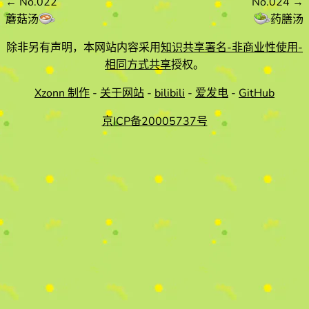
←
No.022
No.024
→
蘑菇汤
药膳汤
除非另有声明，本网站内容采用
知识共享署名-非商业性使用-
相同方式共享
授权。
Xzonn 制作
-
关于网站
-
bilibili
-
爱发电
-
GitHub
京ICP备20005737号