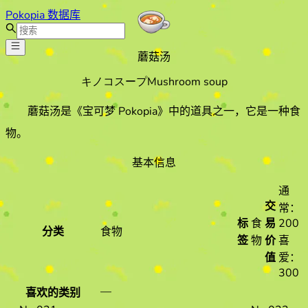
Pokopia 数据库
蘑菇汤
キノコスープ
Mushroom soup
蘑菇汤
是《宝可梦 Pokopia》中的道具之一
，它是一种食
物
。
基本信息
通
交
常：
标
食
易
200
分类
食物
签
物
价
喜
值
爱：
300
—
喜欢的类别