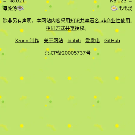
←
No.021
No.023
→
海藻汤
电电汤
除非另有声明，本网站内容采用
知识共享署名-非商业性使用-
相同方式共享
授权。
Xzonn 制作
-
关于网站
-
bilibili
-
爱发电
-
GitHub
京ICP备20005737号