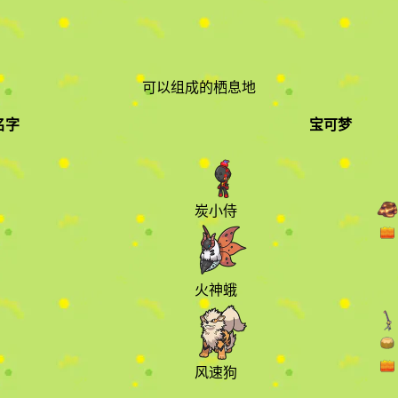
可以组成的栖息地
名字
宝可梦
宝可梦
详
炭小侍
火神蛾
风速狗