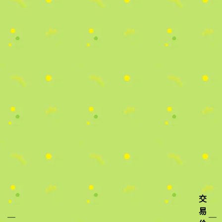
交
易
—
—