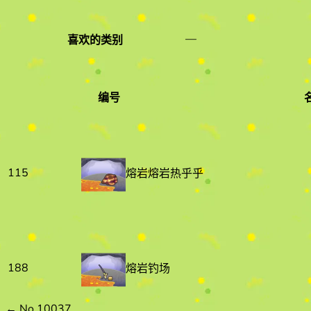
—
喜欢的类别
编号
编号
名字
115
熔岩熔岩热乎乎
188
熔岩钓场
←
No.10037