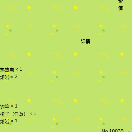
价
值
详情
情
× 1
热热岩
× 2
熔岩
× 1
钓竿
× 1
椅子（任意）
× 1
熔岩
No.10039
→