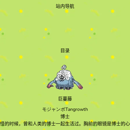
站内导航
目录
巨蔓藤
モジャンボ
Tangrowth
博士
怪的时候，曾和人类的博士一起生活过。胸前的眼镜是博士的心