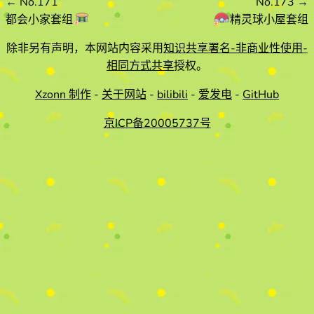
←
No.171
No.173
→
都会小家套组
精灵球小屋套组
除非另有声明，本网站内容采用
知识共享署名-非商业性使用-
相同方式共享
授权。
Xzonn 制作
-
关于网站
-
bilibili
-
爱发电
-
GitHub
京ICP备20005737号