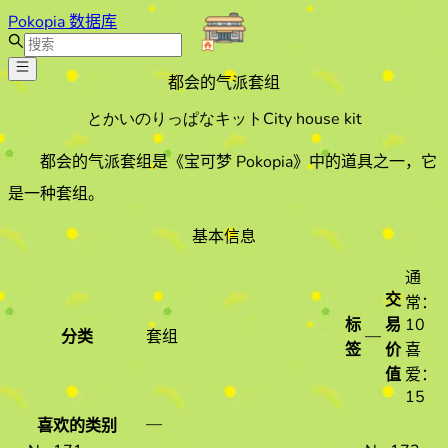
Pokopia 数据库
都会的气派套组
とかいのりっぱなキット
City house kit
都会的气派套组
是《宝可梦 Pokopia》中的道具之一
，它
是一种套组
。
基本信息
通
交
常：
标
易
10
—
分类
套组
签
价
喜
值
爱：
15
—
喜欢的类别