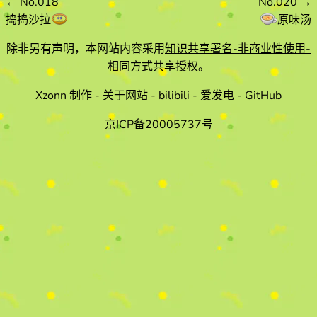
←
No.018
No.020
→
捣捣沙拉
原味汤
除非另有声明，本网站内容采用
知识共享署名-非商业性使用-
相同方式共享
授权。
Xzonn 制作
-
关于网站
-
bilibili
-
爱发电
-
GitHub
京ICP备20005737号