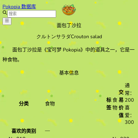
Pokopia 数据库
面包丁沙拉
クルトンサラダ
Crouton salad
面包丁沙拉
是《宝可梦 Pokopia》中的道具之一
，它是一
种食物
。
基本信息
通
交
常：
标
食
易
200
分类
食物
签
物
价
喜
值
爱：
300
—
喜欢的类别