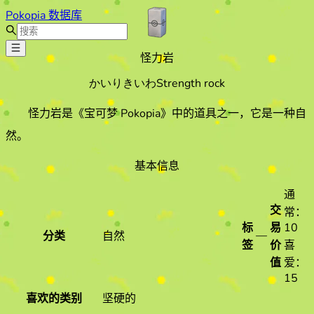
Pokopia 数据库
怪力岩
かいりきいわ
Strength rock
怪力岩
是《宝可梦 Pokopia》中的道具之一
，它是一种自
然
。
基本信息
通
交
常：
标
易
10
—
分类
自然
签
价
喜
值
爱：
15
喜欢的类别
坚硬的