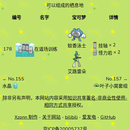
可以组成的栖息地
编号
名字
宝可梦
详情
编号
名字
宝可梦
详情
× 2
蚊香泳士
挂轴
178
在道场训练
× 2
怪力岩
艾路雷朵
←
No.155
No.157
→
水晶
叶子小窝套组
除非另有声明，本网站内容采用
知识共享署名-非商业性使用-
相同方式共享
授权。
Xzonn 制作
-
关于网站
-
bilibili
-
爱发电
-
GitHub
京ICP备20005737号