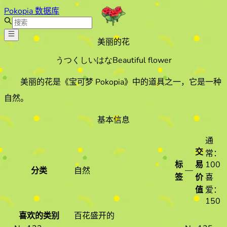
Pokopia 数据库
美丽的花
うつくしいはな
Beautiful flower
美丽的花
是《宝可梦 Pokopia》中的道具之一
，它是一种
自然
。
基本信息
通
交
常：
标
易
100
—
分类
自然
签
价
喜
值
爱：
150
喜欢的类别
百花盛开的